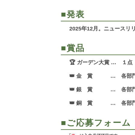
■発表
2025年12月。ニュー
■賞品
🏆 ガーデン大賞 … １点
👑 金 賞 … 各部
👑 銀 賞 … 各部
👑 銅 賞 … 各部
■ご応募フォーム