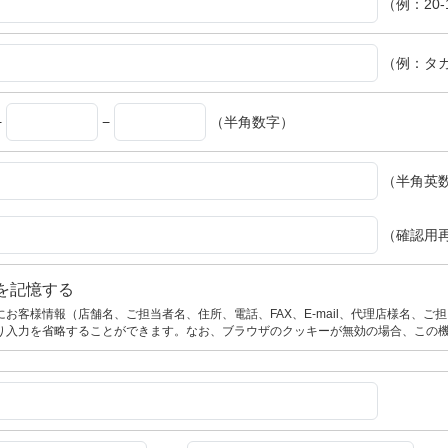
（例：20-
（例：タ
−
−
（半角数字）
（半角英
（確認用
を記憶する
お客様情報（店舗名、ご担当者名、住所、電話、FAX、E-mail、代理店様名、
り入力を省略することができます。なお、ブラウザのクッキーが無効の場合、この